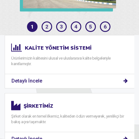
1
2
3
4
5
6
KALITE YÖNETIM SISTEMI
Ürünlerimizin kalitesini ulusal ve uluslararası kalite belgeleriyle
kanıtlamıştır.
Detaylı İncele
ŞIRKETIMIZ
Şirket olarak en temel ilkemiz, kaliteden ödün vermeyerek, yenilikçi bir
bakış açısı taşımaktır.
Detaylı İncele