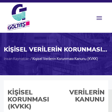
Toggle
navigat
KIŞISEL VERILERIN KORUNMASI KANUNU
İnsan Kaynakları
/ Kişisel Verilerin Korunması Kanunu (KVKK)
KIŞISEL VERILERIN
KORUNMASI KANUNU
(KVKK)