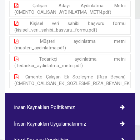
Çalışan Adayı Aydınlatma Metni
(CMENTO_CALISAN_AYDINLATMA_METN.pdf)
Kişisel veri sahibi başvuru formu
(kisisel_veri_sahibi_basvuru_formu.pdf)
Müşteri aydınlatma metni
(musteri_aydinlatma.pdf)
Tedarikçi aydınlatma metni
(Tedarikci_aydinlatma_metni.pdf)
Çimento Çalışan Ek Sözleşme (Rıza Beyanı)
(CMENTO_CALISAN_EK_SOZLESME_RIZA_BEYANI_EK_A_-1
İnsan Kaynakları Politikamız
İnsan Kaynakları Uygulamalarımız