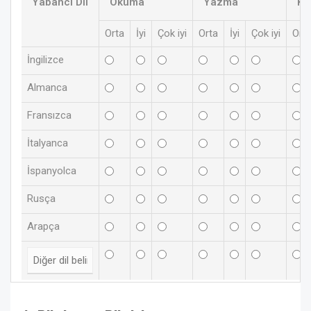
Yabancı Dil
Okuma
Yazma
Ko
Orta
İyi
Çok iyi
Orta
İyi
Çok iyi
Ort
İngilizce
Almanca
Fransızca
İtalyanca
İspanyolca
Rusça
Arapça