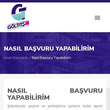
Toggle
navigat
NASIL BAŞVURU YAPABILIRIM
İnsan Kaynakları
/ Nasıl Başvuru Yapabilirim
NASIL BAŞVURU
YAPABILIRIM
Şirketimizin seçme ve yerleştirme sistemi; hiçbir ayrım