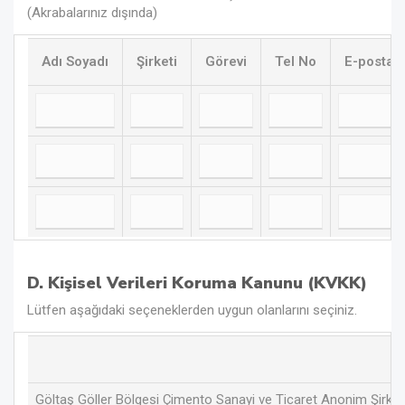
(Akrabalarınız dışında)
Adı Soyadı
Şirketi
Görevi
Tel No
E-posta a
D. Kişisel Verileri Koruma Kanunu (KVKK)
Lütfen aşağıdaki seçeneklerden uygun olanlarını seçiniz.
Göltaş Göller Bölgesi Çimento Sanayi ve Ticaret Anonim Şirketi