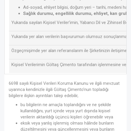
Ad-soyad, ehliyet bilgisi, doğum yeri – tarihi, medeni hali, c
Sağlık durumu, engellilik durumu, ehliyet, kan grubu, 
Yukarıda sayılan Kişisel Veriler’imin, Yabancı Dil ve Zihinsel B
Yukarıda yer alan verilerin başvurumun olumsuz sonuçlanması ha
Özgeçmişimde yer alan referanslarım ile Şirketinizin iletişime 
Kişisel Verilerimin Göltaş Çimento tarafından işlenmesine ve K
6698 sayılı Kişisel Verileri Koruma Kanunu ve ilgili mevzuat
uyarınca kendinizle ilgili Göltaş Çimento’nun topladığı
bilgilere ilişkin ayrıntıları talep edebilir,
bu bilgilerin ne amaçla toplandığını ve ne şekilde
kullanıldığını, yurt içinde veya yurt dışında kişisel
verilerin aktarıldığı üçüncü kişileri öğrenebilir veya
eksik veya yanlış işlenmiş olması hâlinde bunların
düzeltilmesini veya güncellenmesini veya bunların