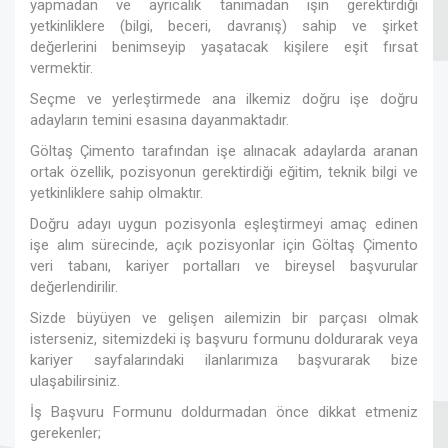
yapmadan ve ayrıcalık tanımadan işin gerektirdiği
yetkinliklere (bilgi, beceri, davranış) sahip ve şirket
değerlerini benimseyip yaşatacak kişilere eşit fırsat
vermektir.
Seçme ve yerleştirmede ana ilkemiz doğru işe doğru
adayların temini esasına dayanmaktadır.
Göltaş Çimento tarafından işe alınacak adaylarda aranan
ortak özellik, pozisyonun gerektirdiği eğitim, teknik bilgi ve
yetkinliklere sahip olmaktır.
Doğru adayı uygun pozisyonla eşleştirmeyi amaç edinen
işe alım sürecinde, açık pozisyonlar için Göltaş Çimento
veri tabanı, kariyer portalları ve bireysel başvurular
değerlendirilir.
Sizde büyüyen ve gelişen ailemizin bir parçası olmak
isterseniz, sitemizdeki iş başvuru formunu doldurarak veya
kariyer sayfalarındaki ilanlarımıza başvurarak bize
ulaşabilirsiniz.
İş Başvuru Formunu doldurmadan önce dikkat etmeniz
gerekenler;