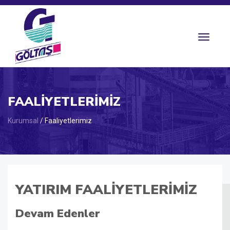
Toggle
navigat
FAALIYETLERIMIZ
Kurumsal
/ Faaliyetlerimiz
YATIRIM FAALIYETLERIMIZ
Devam Edenler