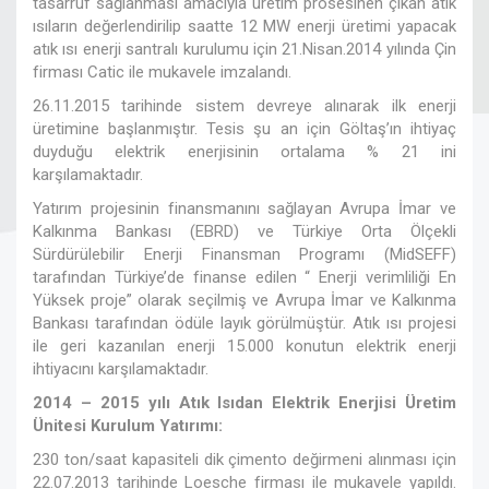
tasarruf sağlanması amacıyla üretim prosesinen çıkan atık
ısıların değerlendirilip saatte 12 MW enerji üretimi yapacak
atık ısı enerji santralı kurulumu için 21.Nisan.2014 yılında Çin
firması Catic ile mukavele imzalandı.
26.11.2015 tarihinde sistem devreye alınarak ilk enerji
üretimine başlanmıştır. Tesis şu an için Göltaş’ın ihtiyaç
duyduğu elektrik enerjisinin ortalama % 21 ini
karşılamaktadır.
Yatırım projesinin finansmanını sağlayan Avrupa İmar ve
Kalkınma Bankası (EBRD) ve Türkiye Orta Ölçekli
Sürdürülebilir Enerji Finansman Programı (MidSEFF)
tarafından Türkiye’de finanse edilen “ Enerji verimliliği En
Yüksek proje” olarak seçilmiş ve Avrupa İmar ve Kalkınma
Bankası tarafından ödüle layık görülmüştür. Atık ısı projesi
ile geri kazanılan enerji 15.000 konutun elektrik enerji
ihtiyacını karşılamaktadır.
2014 – 2015 yılı Atık Isıdan Elektrik Enerjisi Üretim
Ünitesi Kurulum Yatırımı:
230 ton/saat kapasiteli dik çimento değirmeni alınması için
22.07.2013 tarihinde Loesche firması ile mukavele yapıldı.