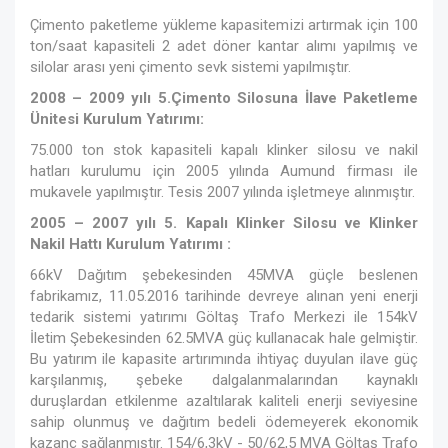
Çimento paketleme yükleme kapasitemizi artırmak için 100
ton/saat kapasiteli 2 adet döner kantar alımı yapılmış ve
silolar arası yeni çimento sevk sistemi yapılmıştır.
2008 – 2009 yılı 5.Çimento Silosuna İlave Paketleme
Ünitesi Kurulum Yatırımı:
75.000 ton stok kapasiteli kapalı klinker silosu ve nakil
hatları kurulumu için 2005 yılında Aumund firması ile
mukavele yapılmıştır. Tesis 2007 yılında işletmeye alınmıştır.
2005 – 2007 yılı 5. Kapalı Klinker Silosu ve Klinker
Nakil Hattı Kurulum Yatırımı :
66kV Dağıtım şebekesinden 45MVA güçle beslenen
fabrikamız, 11.05.2016 tarihinde devreye alınan yeni enerji
tedarik sistemi yatırımı Göltaş Trafo Merkezi ile 154kV
İletim Şebekesinden 62.5MVA güç kullanacak hale gelmiştir.
Bu yatırım ile kapasite artırımında ihtiyaç duyulan ilave güç
karşılanmış, şebeke dalgalanmalarından kaynaklı
duruşlardan etkilenme azaltılarak kaliteli enerji seviyesine
sahip olunmuş ve dağıtım bedeli ödemeyerek ekonomik
kazanç sağlanmıştır. 154/6,3kV - 50/62,5 MVA Göltaş Trafo